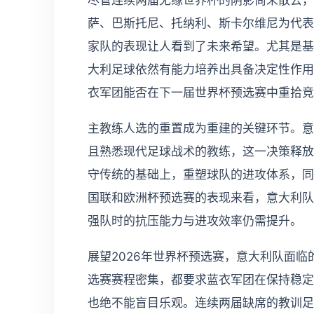
尽管连续两届无缘世界杯的阴影尚未散去，
萨、巴斯托尼、托纳利、斯卡尔维尼为代表
家队的表现让人看到了未来希望。尤其是基
大利足球依然有能力培养出具备决定性作用
衣军团能否在下一届世界杯预选赛中重拾竞
主教练人选的重置成为重建的关键环节。意
且熟悉现代足球战术的教练，这一决策释放
守传统的基础上，重塑球队的进攻体系，同
国联和欧洲杯预选赛的表现来看，意大利队
强队时的抗压能力与进攻效率仍需提升。
展望2026年世界杯预选赛，意大利队面
选赛赛程密集，都要求蓝衣军团在保持稳定
也绝不能盲目乐观。连续两届缺席的教训足