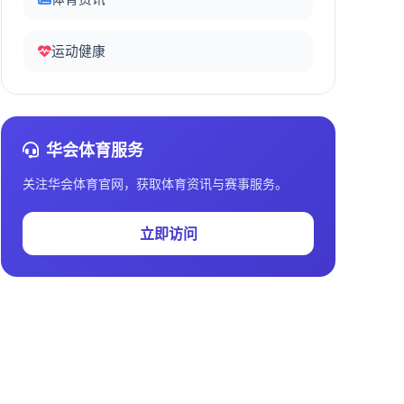
运动健康
华会体育服务
关注华会体育官网，获取体育资讯与赛事服务。
立即访问