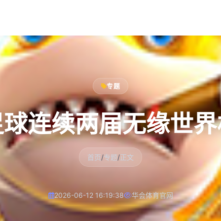
专题
足球连续两届无缘世界
首页
/
专题
/
正文
2026-06-12 16:19:38
华会体育官网