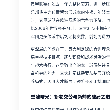
意甲联赛在过去十年的整体衰落，进一步压
乐部将主力位置留给低成本的外援，年轻本
时，意甲球队在欧洲赛场的竞争力下降，也
比2006年世界杯夺冠时，意大利队中拥
军团更多依赖中后场老将支撑，前场创造力
更深层的问题在于，意大利足球的青训理念
遍重视技术细腻、跑动积极和战术灵活的年
与战术执行，这导致出产的本土球员往往具
造机会的能力。意大利足球需要从基层开始
养模式，否则人才断层问题将长期困扰国家
重建曙光：新老交替与新帅的破局之道