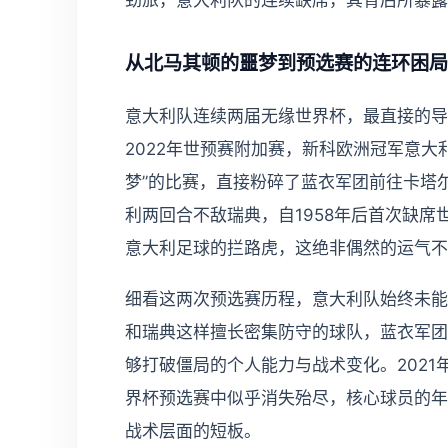
劲旅，意大利队的连续缺席，其背后所暴露
从北马其顿的噩梦到预选赛的连环困局
意大利队连续两届无缘世界杯，最直接的导
2022年世预赛附加赛，新科欧洲冠军意大
梦”的比赛，直接粉碎了蓝衣军团前往卡塔尔
利两回合不敌瑞典，自1958年后首次缺
意大利足球的拦路虎，这绝非偶然的运气不
细看这两次预选赛历程，意大利队始终未能
和瑞典这样擅长密集防守的球队，蓝衣军团
够打破僵局的个人能力与战术变化。202
界杯预选赛中似乎消失殆尽，核心球员的年
战术层面的短板。